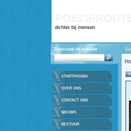
POEZIEROUT
dichter bij mensen
Doorzoek de website
Sta
He
V
STARTPAGINA
OVER ONS
CONTACT ONS
NIEUWS
BESTUUR