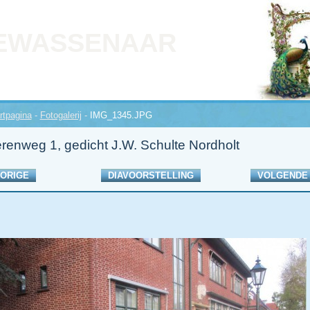
EWASSENAAR
rtpagina
-
Fotogalerij
-
IMG_1345.JPG
renweg 1, gedicht J.W. Schulte Nordholt
ORIGE
DIAVOORSTELLING
VOLGENDE