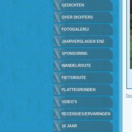
GEDICHTEN
GEREALISEERD
OVER DICHTERS
FOTOGALERIJ
JAARVERSLAGEN ENZ
SPONSORING
WANDELROUTE
FIETSROUTE
PLATTEGRONDEN
Ter
ROUTES
VIDEO'S
RECENSIES/ERVARINGEN
10 JAAR