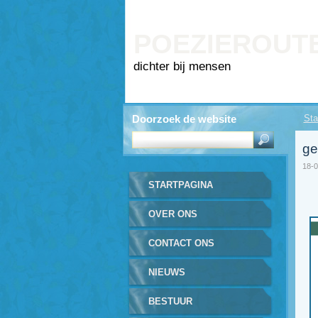
POEZIEROUT
dichter bij mensen
Doorzoek de website
Sta
ge
18-0
STARTPAGINA
OVER ONS
CONTACT ONS
NIEUWS
BESTUUR