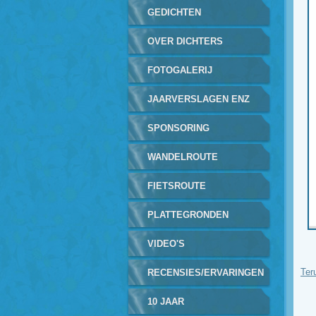
GEDICHTEN
GEREALISEERD
OVER DICHTERS
FOTOGALERIJ
JAARVERSLAGEN ENZ
SPONSORING
WANDELROUTE
FIETSROUTE
PLATTEGRONDEN
ROUTES
VIDEO'S
Ter
RECENSIES/ERVARINGEN
10 JAAR