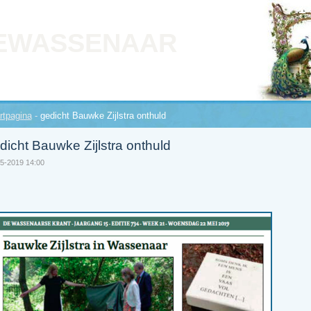
EWASSENAAR
rtpagina
-
gedicht Bauwke Zijlstra onthuld
dicht Bauwke Zijlstra onthuld
5-2019 14:00