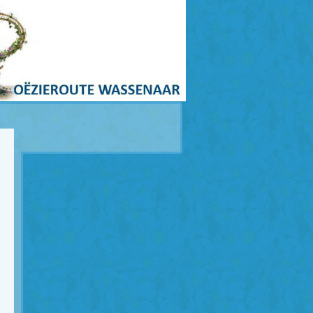
homepagina
|
print
|
site map
|
rss